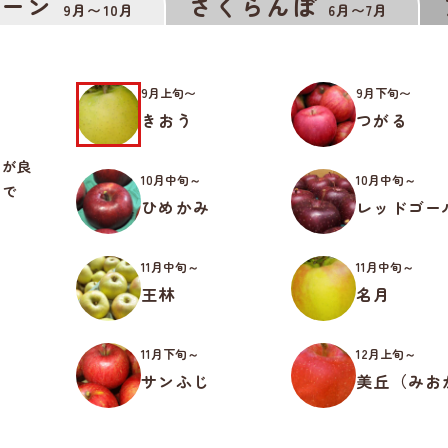
ルーン
さくらんぼ
9月〜10月
6月〜7月
9月上旬〜
9月下旬〜
きおう
つがる
スが良
10月中旬～
10月中旬～
いで
ひめかみ
レッドゴー
11月中旬～
11月中旬～
王林
名月
11月下旬～
12月上旬～
サンふじ
美丘（みお