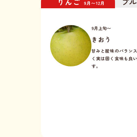
りんご
プ
9月〜12月
9月上旬〜
きおう
甘みと酸味のバラン
く実は固く食味も良
す。