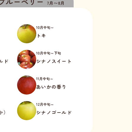
ブルーベリー
7月〜8月
10月中旬～
トキ
10月中旬～下旬
ルド
シナノスイート
11月中旬～
あいかの香り
12月中旬～
か）
シナノゴールド