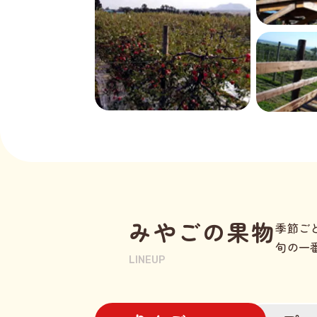
みやごの果物
季節ご
旬の一
LINEUP