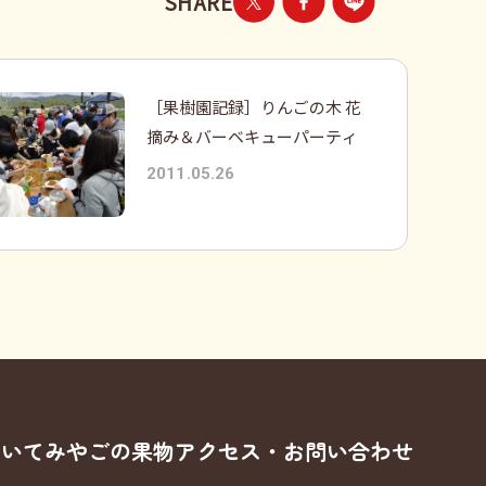
SHARE
［果樹園記録］りんごの木 花
摘み＆バーベキューパーティ
2011.05.26
ついて
みやごの果物
アクセス・お問い合わせ